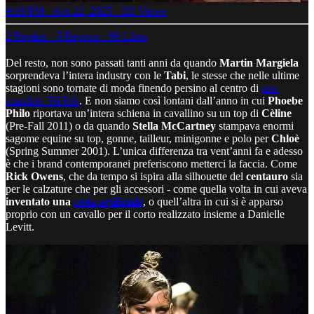
9:18 PM · Apr 22, 2025
·
2K Views
2 Replies
·
5 Reposts
·
96 Likes
Del resto, non sono passati tanti anni da quando
Martin Margiela
sorprendeva l’intera industry con le
Tabi
, le stesse che nelle ultime
stagioni sono tornate di moda finendo persino al centro di
uno
scandalo TikTok
. E non siamo così lontani dall’anno in cui
Phoebe
Philo
riportava un’intera schiena in cavallino su un top di
Cèline
(Pre-Fall 2011) o da quando
Stella McCartney
stampava enormi
sagome equine su top, gonne, tailleur, minigonne e polo per
Chloè
(Spring Summer 2001). L’unica differenza tra vent’anni fa e adesso
è che i brand contemporanei preferiscono metterci la faccia. Come
Rick Owens
, che da tempo si ispira alla silhouette del
centauro
sia
per le calzature che per gli accessori - come quella volta in cui aveva
inventato una
coda artificiale
, o quell’altra in cui si è apparso
proprio con un cavallo per il corto realizzato insieme a Danielle
Levitt.