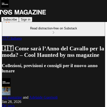
Subscribe
Sign in
Read distraction-free on Substack
🇮🇹 Italiano
🇮🇹 Come sarà l’Anno del Cavallo per la
moda? – Cool Haunted by nss magazine
Collezioni, previsioni e consigli per il nuovo anno
lunare
nss magazine
and
Adelaide Guerisoli
Jan 28, 2026
Listen