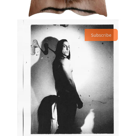
collezioni. Bisognerà
identificarsi nel trend, non cavalcarlo
.
Iscriviti a nss magazine su Substack per non perdere mai le
ultime novità su cultura, moda e lifestyle
Subscribe
3
Share
Previous
Next
A guest post by
Adelaide Guerisoli
Subscribe to
Tote bag collector, culture dissector,
Adelaide
spiritual investor.
Top
Latest
No posts