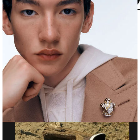
Altri hanno deciso di partecipare ai festeggiamenti del nuovo anno
cinese
con più intenzione
, collaborando con aziende e marchi del
Paese. Una scelta che posiziona i brand occidentali in questione in
una situazione più vantaggiosa per
rilevanza culturale e visibilità
,
si potrebbe aggiungere.
Barbour
ha lavorato insieme al menswear
designer
Feng Chen Wang
, originario della Cina ma che
attualmente ha base a Londra, per una collezione, mentre
H&M
ha
collaborato con Jacques Wei tramite la
Shanghai Fashion Week
.
adidas
, che negli ultimi mesi è andata virale per la giacca con i frog
button (disponibile solo in Cina), ha creato le sneaker Qi Flow con il
brand locale
Clot
che riportano lo stesso dettaglio; infine
Gucci
, da
poco sotto la direzione creativa di Demna, ha creato
The Gathering
,
una campagna che celebra la connessione umana.