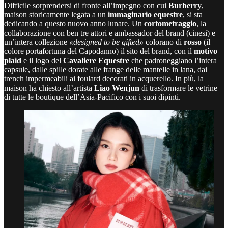
Difficile sorprendersi di fronte all’impegno con cui
Burberry
,
maison storicamente legata a un
immaginario equestre
, si sta
dedicando a questo nuovo anno lunare. Un
cortometraggio
, la
collaborazione con ben tre attori e ambassador del brand (cinesi) e
un’intera collezione
«designed to be gifted»
colorano di
rosso
(il
colore portafortuna del Capodanno) il sito del brand, con il
motivo
plaid
e il logo del
Cavaliere Equestre
che padroneggiano l’intera
capsule, dalle spille dorate alle frange delle mantelle in lana, dai
trench impermeabili ai foulard decorati in acquerello. In più, la
maison ha chiesto all’artista
Liao Wenjun
di trasformare le vetrine
di tutte le boutique dell’Asia-Pacifico con i suoi dipinti.