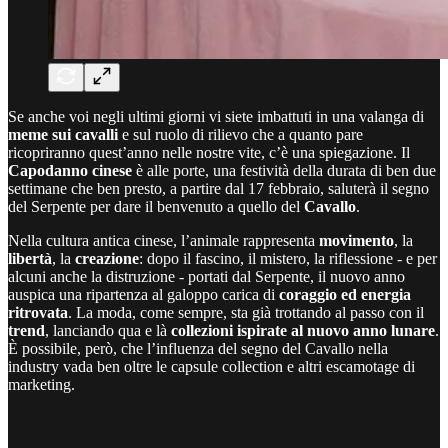
Se anche voi negli ultimi giorni vi siete imbattuti in una valanga di
meme sui cavalli
e sul ruolo di rilievo che a quanto pare
ricopriranno quest’anno nelle nostre vite, c’è una spiegazione. Il
Capodanno cinese
è alle porte, una festività della durata di ben due
settimane che ben presto, a partire dal 17 febbraio, saluterà il segno
del Serpente per dare il benvenuto a quello del
Cavallo
.
Nella cultura antica cinese, l’animale rappresenta
movimento
, la
libertà
, la
creazione
: dopo il fascino, il mistero, la riflessione - e per
alcuni anche la distruzione - portati dal Serpente, il nuovo anno
auspica una ripartenza al galoppo carica di
coraggio ed energia
ritrovata
. La moda, come sempre, sta già trottando al passo con il
trend
, lanciando qua e là
collezioni ispirate al nuovo anno
lunare
.
È possibile, però, che l’influenza del segno del Cavallo nella
industry vada ben oltre le capsule collection e altri escamotage di
marketing.