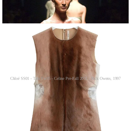
Chloé SS01 - Tabi Fw95 - Celine Pre-Fall 2011 - Rick Owens, 1997
Di tutti questi esempi, l’insegnamento che dovrebbero cogliere i
brand nel 2026 è quello di divertirsi. Di lasciar perdere la noiosa,
seppure elegantissima, estetica dell’equitazione inglese, e di
esplorare
in maniera più conscia
la figura mistica del cavallo.
Anche perché ormai la
visibilità culturale
per i brand occidentali
non passa più per una superficiale resa estetica, ma per un
approfondimento più filosofico
del tema. In un periodo così
sensibile per il lusso, per conquistare il consenso dei consumatori ai
brand non basterà più spargere frange e frustini per un paio di