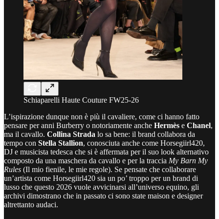
Schiaparelli Haute Couture FW25-26
L’ispirazione dunque non è più il cavaliere, come ci hanno fatto
pensare per anni Burberry o notoriamente anche
Hermès
e
Chanel
,
ma il cavallo.
Collina Strada
lo sa bene: il brand collabora da
tempo con
Stella Stallion
, conosciuta anche come Horsegiirl420,
DJ e musicista tedesca che si è affermata per il suo look alternativo
composto da una maschera da cavallo e per la traccia
My Barn My
Rules
(Il mio fienile, le mie regole). Se pensate che collaborare
un’artista come Horsegiirl420 sia un po’ troppo per un brand di
lusso che questo 2026 vuole avvicinarsi all’universo equino, gli
archivi dimostrano che in passato ci sono state maison e designer
altrettanto audaci.