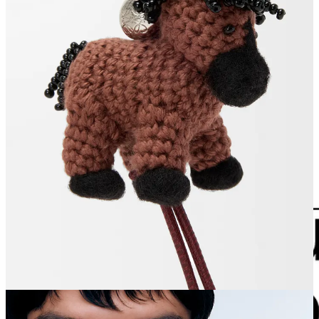
Capodanno cinese spiccano
Diesel
, che ha presentato una capsule
ad hoc, e poi
Chloè, Tod’s, Loewe
e
Loro Piana
, che hanno
sviluppato adorabili portachiavi a forma di cavallino in pelle,
argento, oro e altri materiali preziosi. Per il nuovo anno lunare
Dior
non ha pensato solo a una linea bambino, una menswear e una
womenswear dedicate, ma anche a un orologio Grand Soir in
edizione limitata in madreperla, oro e pietre colorate.
Louis Vuitton
,
invece, insieme ad alcuni classici accessori monogrammati ha
laccato di rosso anche un piccolo baule da collezione su cui siede un
cavallino di legno e creato un’intera collezione di spille e ciondoli
Vivienne Horse, in oro giallo e bianco con pavè di diamanti.