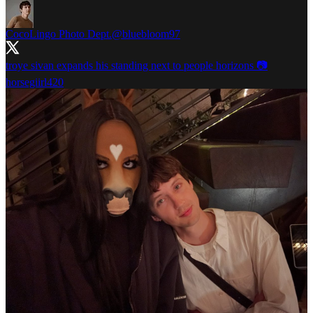
CocoLingo Photo Dept.
@bluebloom97
troye sivan expands his standing next to people horizons 📷
horsegiirl420