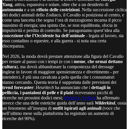
Yang
, attiva, espansiva e solare, oltre che a un desiderio di
autonomia
e a un
rifiuto delle costrizioni
. Nella successione ciclica
dei dodici animali dello Zodiaco, il Cavallo si posiziona al centro, e
come una lancetta che segna l’ora di mezzogiorno incarna il picco
massimo di energia; una spinta che, se non equilibrata, sfocia in
impulsività e perdita di controllo. Se paragoniamo quest’idea alla
concezione che l’Occidente ha dell’animale
- legata al lavoro, sia
esso contadino o equestre, e alla guerra - si nota una certa
discrepanza.
Nel 2026, la moda dovrà prestare attenzione alla figura del Cavallo
per restare al passo con i tempi (e con i
meme
,
che ormai dettano
cultura
), ma dovrà abbandonare la compostezza del dressage
inglese in favore di maggiore spensieratezza e divertimento - per
intenderci, è più una cavalcata a pelo quella che i consumatori
stanno cercando. Questa teoria è supportata dalle previsioni dei
trend forecaster
:
Heuritech
ha annunciato che i
dettagli in
pelliccia, i pantaloni di pelle e il plaid
riceveranno picchi di
ricerche nei prossimi dodici mesi;
Pinterest Predicts
ha affermato
invece che una delle estetiche guida dell’anno sarà
Wilderkind
, ossia
un fenomeno all’insegna di
outfit ispirati agli animali
(voce che
nell’ultimo mese sulla piattaforma ha registrato un aumento di
ricerche del 90%).