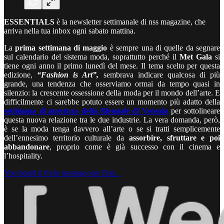
ESSENTIALS
è la newsletter settimanale di nss magazine, che
arriva nella tua inbox ogni sabato mattina.
La
prima settimana di maggio
è sempre una di quelle da segnare
sul calendario del sistema moda, soprattutto perché il
Met Gala
si
tiene ogni anno il primo lunedì del mese. Il tema scelto per questa
edizione,
“Fashion is Art”,
sembrava indicare qualcosa di più
grande, una tendenza che osserviamo ormai da tempo quasi in
silenzio: la crescente ossessione della moda per il mondo dell’arte. E
difficilmente ci sarebbe potuto essere un momento più adatto della
settimana di apertura della Biennale di Venezia
per sottolineare
questa nuova relazione tra le due industrie. La vera domanda, però,
è se la moda tenga davvero all’arte o se si tratti semplicemente
dell’ennesimo territorio culturale da
assorbire, sfruttare e poi
abbandonare
, proprio come è già successo con il cinema e
l’hospitality.
You heard it from nssmag.com first...