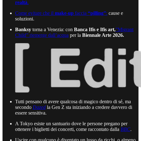
realtà
.
Come evitare che il
make-up
faccia
“pilling”
:
cause e
soluzioni.
Banksy
torna a Venezia: con
Banca Ifis e Ifis art,
”Migrant
Child” riemerge dall’acqua
per la
Biennale Arte 2026.
Tutti pensano di avere qualcosa di magico dentro di sé, ma
secondo
Dazed
la Gen Z sta iniziando a credere davvero di
essere sensitiva.
A Tokyo esiste un santuario dove le persone pregano per
ottenere i biglietti dei concerti, come raccontato dalla
BBC
.
Uscire con qualcuno è diventato un lusso da ricchi, o almeno