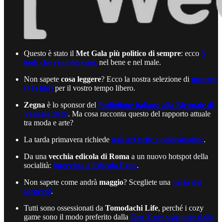
Questo è stato il
Met Gala più politico di sempre
: ecco
5
look che ricorderemo,
nel bene e nel male.
Non sapete
cosa leggere
? Ecco la nostra selezione di
quattro
(+1) libri
per il vostro tempo libero.
Zegna
è lo sponsor del
Padiglione italiano alla Biennale di
Venezia 2026
. Ma cosa racconta questo del rapporto attuale
tra moda e arte?
La tarda primavera richiede
nail art belle e coloratissime
.
Da una
vecchia edicola di Roma
a un nuovo hotspot della
socialità:
intervista a Edicola Erno
.
Non sapete come andrà
maggio
? Scegliete una
carta dei
tarocchi
.
Tutti sono ossessionati da
Tomodachi Life
, perché i cozy
game sono il modo preferito dalla
Gen Z
per
scappare dalla