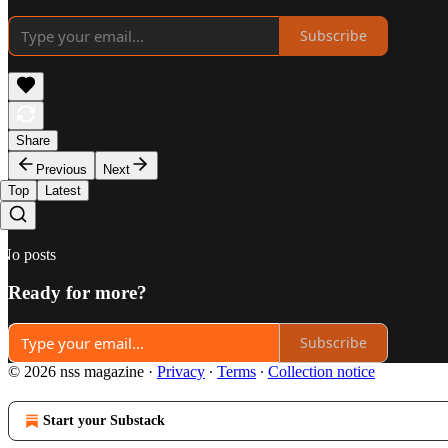
Subscribe
Share
Previous
Next
Top
Latest
No posts
Ready for more?
Subscribe
© 2026 nss magazine
·
Privacy
∙
Terms
∙
Collection notice
Start your Substack