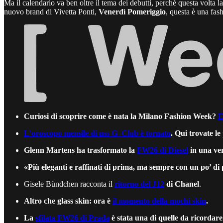
Ma il calendario va ben oltre il tema dei debutti, perché questa volta l
nuovo brand di Vivetta Ponti,
Venerdì Pomeriggio
, questa è una fas
Curiosi di scoprire come è nata la Milano Fashion Week?
E
L’oroscopo mensile di nss G–Club è tornato
. Qui trovate le
Glenn Martens ha trasformato la
FW26 di Diesel
in una ve
«Più eleganti e raffinati di prima, ma sempre con un po’ di
Gisele Bündchen racconta il
ritorno del J12
di Chanel
.
Altro che glass skin: ora è
il momento della mochi skin
.
La
sfilata FW26 di Prada
è stata una di quelle da ricordare